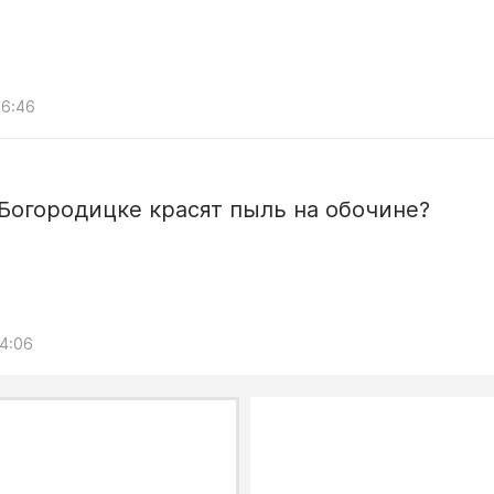
06:46
Богородицке красят пыль на обочине?
14:06