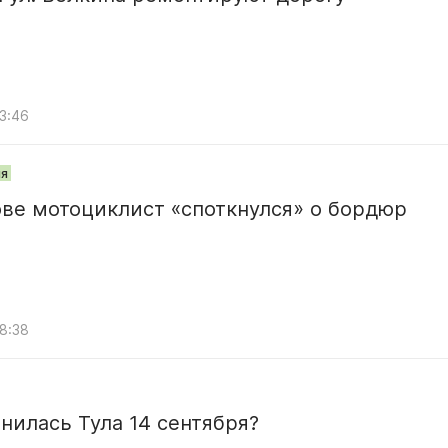
13:46
я
ве мотоциклист «споткнулся» о бордюр
08:38
нилась Тула 14 сентября?