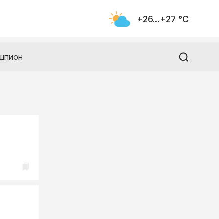
+26...+27 °С
шпион