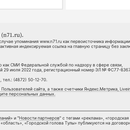
(n71.ru).
случае упоминания www.n71.ru как первоисточника информации
 активная индексируемая ссылка на главную страницу без зак
но как СМИ Федеральной службой по надзору в сфере связи,
й 29 июля 2022 года, регистрационный номер ЭЛ № ФС77-8367
тел.: (4872) 50-12-70.
 Пользователей сайта, а также счетчики Яндекс.Метрика, Livein
щите персональных данных.
паний
» и "
Новости партнеров
" с тегами «реклама», «городская
 «область», «Городской голова Тулы» публикуются на договор