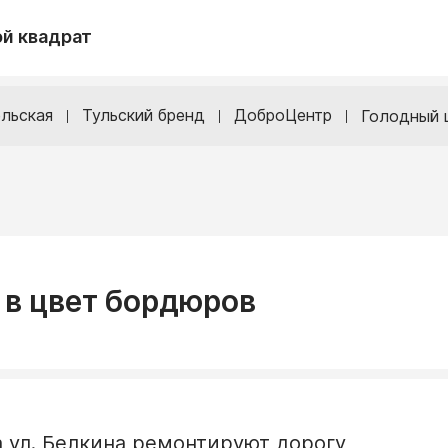
й квадрат
льская
Тульский бренд
ДоброЦентр
Голодный 
 в цвет бордюров
а ул. Белкина ремонтируют дорогу