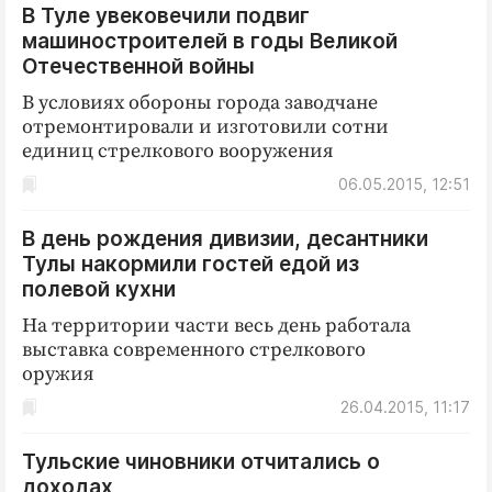
В Туле увековечили подвиг
ДоброЦентр
машиностроителей в годы Великой
Голодный шпион
Отечественной войны
В условиях обороны города заводчане
отремонтировали и изготовили сотни
единиц стрелкового вооружения
06.05.2015, 12:51
В день рождения дивизии, десантники
Тулы накормили гостей едой из
полевой кухни
На территории части весь день работала
выставка современного стрелкового
оружия
26.04.2015, 11:17
Тульские чиновники отчитались о
доходах