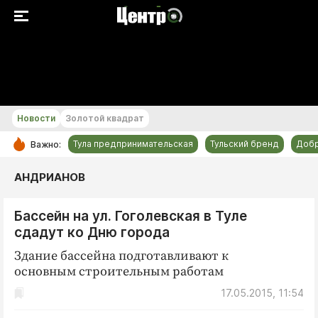
+24...+25 °С
Новости
Золотой квадрат
Тула предпринимательская
Тульский бренд
Доб
Важно:
РУБРИКИ
АНДРИАНОВ
Общество
Бассейн на ул. Гоголевская в Туле
Культура
сдадут ко Дню города
Происшествия
Здание бассейна подготавливают к
Спорт
основным строительным работам
Тульский бренд
17.05.2015, 11:54
Тула предпринимательская