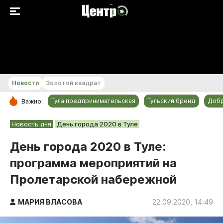
+23...+24 °С
Новости
Золотой квадрат
Тула предпринимательская
Тульский бренд
Доб
Важно:
РУБРИКИ
Новость дня
День города 2020 в Туле
Общество
День города 2020 в Туле:
Культура
программа мероприятий на
Происшествия
Пролетарской набережной
Спорт
Тульский бренд
МАРИЯ ВЛАСОВА
22.09.2020, 14:49
Тула предпринимательская