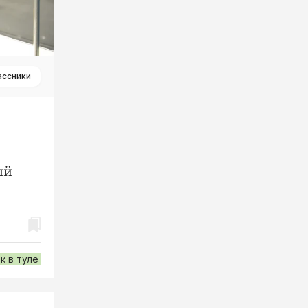
ассники
ый
к в туле