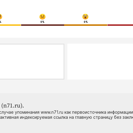
%
0%
0%
(n71.ru).
случае упоминания www.n71.ru как первоисточника информации
 активная индексируемая ссылка на главную страницу без зак