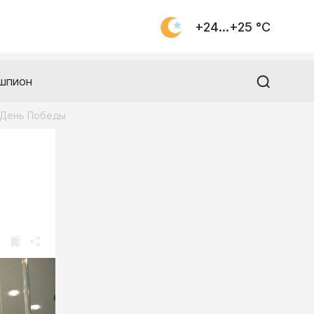
+24...+25 °С
шпион
а День Победы