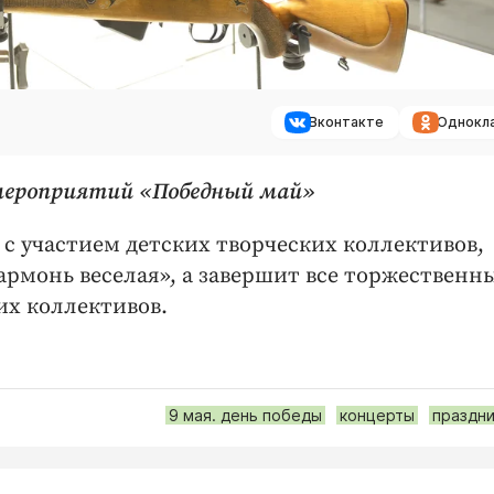
Вконтакте
Однокл
л мероприятий «Победный май»
с участием детских творческих коллективов,
армонь веселая», а завершит все торжественн
их коллективов.
9 мая. день победы
концерты
праздни