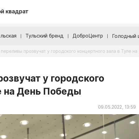
й квадрат
льская
Тульский бренд
ДоброЦентр
Голодный 
переливы прозвучат у городского концертного зала в Туле н
озвучат у городского
е на День Победы
09.05.2022, 13:59