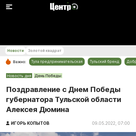
+22...+23 °С
Новости
Золотой квадрат
Тула предпринимательская
Тульский бренд
Доб
Важно:
РУБРИКИ
Новость дня
День Победы
Общество
Поздравление с Днем Победы
Культура
губернатора Тульской области
Происшествия
Алексея Дюмина
Спорт
Тульский бренд
ИГОРЬ КОПЫТОВ
09.05.2022, 07:00
Тула предпринимательская