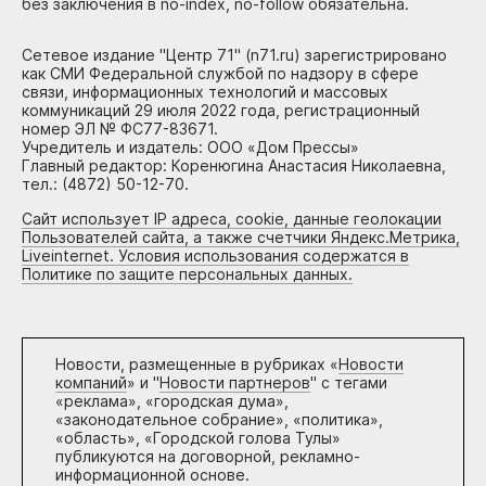
без заключения в no-index, no-follow обязательна.
Сетевое издание "Центр 71" (n71.ru) зарегистрировано
как СМИ Федеральной службой по надзору в сфере
связи, информационных технологий и массовых
коммуникаций 29 июля 2022 года, регистрационный
номер ЭЛ № ФС77-83671.
Учредитель и издатель: ООО «Дом Прессы»
Главный редактор: Коренюгина Анастасия Николаевна,
тел.: (4872) 50-12-70.
Сайт использует IP адреса, cookie, данные геолокации
Пользователей сайта, а также счетчики Яндекс.Метрика,
Liveinternet. Условия использования содержатся в
Политике по защите персональных данных.
Новости, размещенные в рубриках «
Новости
компаний
» и "
Новости партнеров
" с тегами
«реклама», «городская дума»,
«законодательное собрание», «политика»,
«область», «Городской голова Тулы»
публикуются на договорной, рекламно-
информационной основе.