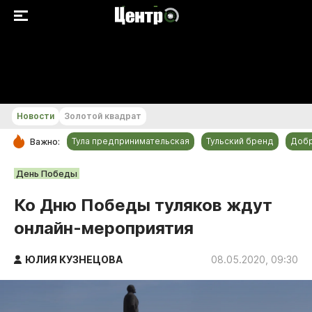
+15...+16 °С
Новости
Золотой квадрат
Тула предпринимательская
Тульский бренд
Доб
Важно:
РУБРИКИ
День Победы
Общество
Ко Дню Победы туляков ждут
Культура
онлайн-мероприятия
Происшествия
Спорт
ЮЛИЯ КУЗНЕЦОВА
08.05.2020, 09:30
Тульский бренд
Тула предпринимательская