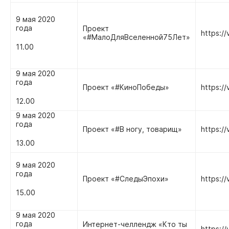
9 мая 2020
года
Проект
https:/
«#МалоДляВселенной75Лет»
11.00
9 мая 2020
года
Проект «#КиноПобеды»
https:/
12.00
9 мая 2020
года
Проект «#В ногу, товарищ»
https:/
13.00
9 мая 2020
года
Проект «#СледыЭпохи»
https:/
15.00
9 мая 2020
года
Интернет-челлендж «Кто ты
https:/