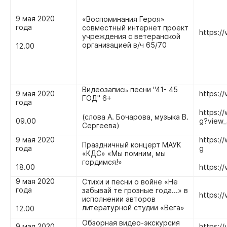
9 мая 2020
«Воспоминания Героя»
года
совместный интернет проект
https://
учреждения с ветеранской
организацией в/ч 65/70
12.00
Видеозапись песни "41- 45
9 мая 2020
https:/
ГОД" 6+
года
https:
(слова А. Бочарова, музыка В.
09.00
g?view_
Сергеева)
9 мая 2020
https:
Праздничный концерт МАУК
года
g
«КДС» «Мы помним, мы
гордимся!»
18.00
https://
9 мая 2020
Стихи и песни о войне «Не
года
забывай те грозные года...» в
https:/
исполнении авторов
литературной студии «Вега»
12.00
Обзорная видео-экскурсия
9 мая 2020
https:/