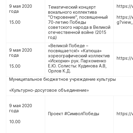
9 мая 2020
https:/
Тематический концерт
года
вокального коллектива
"Откровение", посвященный
https:
15.00
70-летию Победы
g?view_
советского народа в Великой
отечественной войне (2015
год)
«Великой Победе –
9 мая 2020
посвящается!» «Катюша»
года
хореографический коллектив
https:/
«Искорки» рук. Пархоменко
Е.Ю. Солисты: Кудинова А.В,
15.00
Орлов К.Д.
Муниципальное бюджетное учреждение культуры
«Культурно-досуговое объединение»
9 мая 2020
года
Проект #СимволПобеды
https:/
10.00