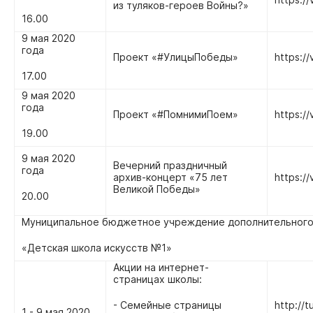
из туляков-героев Войны?»
16.00
9 мая 2020
года
Проект «#УлицыПобеды»
https:/
17.00
9 мая 2020
года
Проект «#ПомнимиПоем»
https:/
19.00
9 мая 2020
Вечерний праздничный
года
архив-концерт «75 лет
https:/
Великой Победы»
20.00
Муниципальное бюджетное учреждение дополнительного
«Детская школа искусств №1»
Акции на интернет-
страницах школы:
- Семейные страницы
http://t
1 - 9 мая 2020