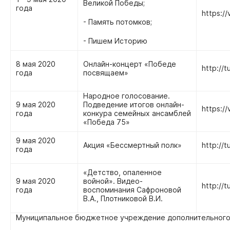
Великой Победы;
года
https://
- Память потомков;
- Пишем Историю
8 мая 2020
Онлайн-концерт «Победе
http://t
года
посвящаем»
Народное голосование.
9 мая 2020
Подведение итогов онлайн-
https://
года
конкура семейных ансамблей
«Победа 75»
9 мая 2020
Акция «Бессмертный полк»
http://t
года
«Детство, опаленное
9 мая 2020
войной». Видео-
http://t
года
воспоминания Сафроновой
В.А., Плотниковой В.И.
Муниципальное бюджетное учреждение дополнительного