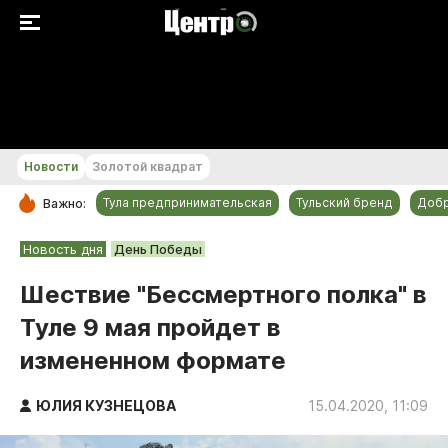
+22...+23 °С
Новости
Золотой квадрат
Тула предпринимательская
Тульский бренд
Доб
Важно:
РУБРИКИ
Новость дня
День Победы
Общество
Шествие "Бессмертного полка" в
Культура
Туле 9 мая пройдет в
Происшествия
измененном формате
Спорт
Тульский бренд
ЮЛИЯ КУЗНЕЦОВА
15.04.2020, 11:09
Тула предпринимательская