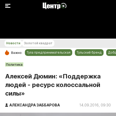
+25...+26 °С
Новости
Золотой квадрат
Тула предпринимательская
Тульский бренд
Доб
Важно:
РУБРИКИ
Политика
Общество
Алексей Дюмин: «Поддержка
Культура
людей - ресурс колоссальной
Происшествия
силы»
Спорт
Тульский бренд
АЛЕКСАНДРА ЗАББАРОВА
14.09.2016, 09:30
Тула предпринимательская