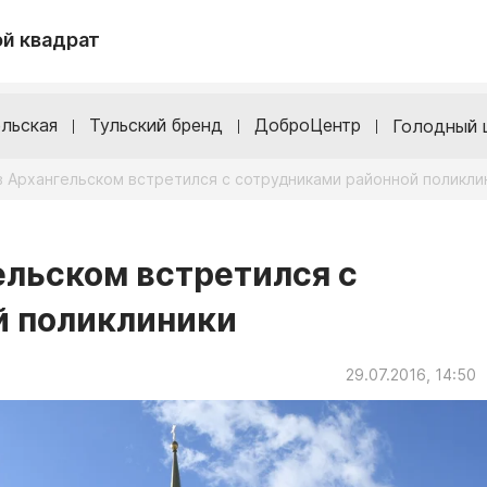
й квадрат
льская
Тульский бренд
ДоброЦентр
Голодный 
 Архангельском встретился с сотрудниками районной поликли
ельском встретился с
й поликлиники
29.07.2016, 14:50