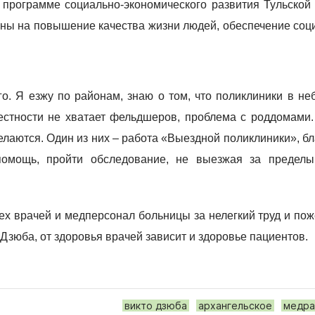
 программе социально-эконом
ического развития Тульской
ены на повышение качества жизни людей, обеспечение со
о. Я езжу по районам, знаю о том, что поликлиники в н
местности не хватает фельдшеров, проблема с роддомами
елаются. Один из них – работа «Выездной поликлиники», б
помощь, пройти обследование, не выезжая за пределы
ех врачей и медперсонал больницы за нелегкий труд и по
 Дзюба, от здоровья врачей зависит и здоровье пациентов.
викто дзюба
архангельское
медра