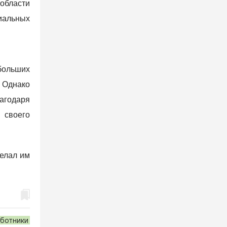
 области
циальных
ебольших
. Однако
лагодаря
 своего
желал им
ботники