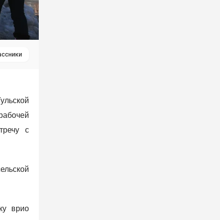
ассники
ульской
рабочей
тречу с
ельской
ку врио