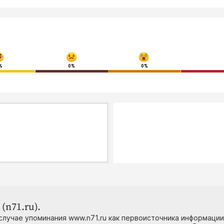
%
0%
0%
(n71.ru).
случае упоминания www.n71.ru как первоисточника информации