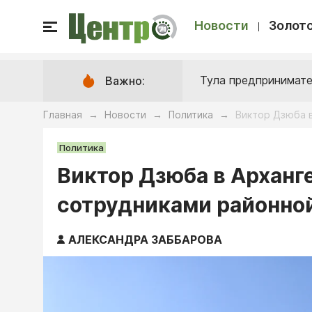
Новости
Золото
Тула предпринимате
Важно:
Главная
Новости
Политика
Виктор Дзюба в
→
→
→
Политика
Виктор Дзюба в Арханг
сотрудниками районно
АЛЕКСАНДРА ЗАББАРОВА