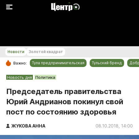
+25...+26 °С
Новости
Золотой квадрат
Тула предпринимательская
Тульский бренд
Доб
Важно:
РУБРИКИ
Новость дня
Политика
Общество
Председатель правительства
Культура
Юрий Андрианов покинул свой
Происшествия
пост по состоянию здоровья
Спорт
Тульский бренд
ЖУКОВА АННА
08.10.2018, 14:00
Тула предпринимательская