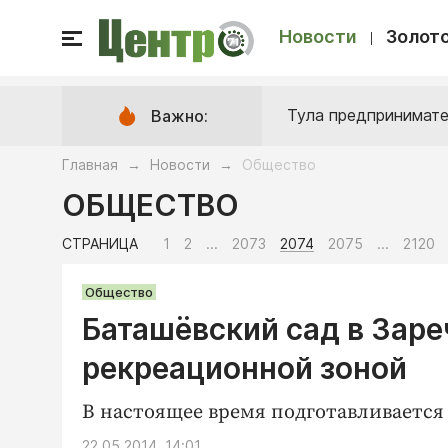
Новости
Золото
Тула предпринимате
Важно:
Главная
Новости
Общество
→
→
ОБЩЕСТВО
СТРАНИЦА
1
2
...
2073
2074
2075
...
2120
Общество
Баташёвский сад в Заре
рекреационной зоной
В настоящее время подготавливается
22.05.2014, 14:01