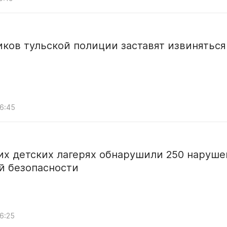
ков тульской полиции заставят извиняться
06:45
их детских лагерях обнарушили 250 наруш
й безопасности
06:25