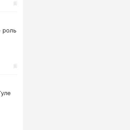
 роль
Туле