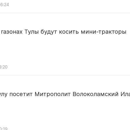
06:24
 газонах Тулы будут косить мини-тракторы
3:20
Тулу посетит Митрополит Волоколамский Ил
0:19