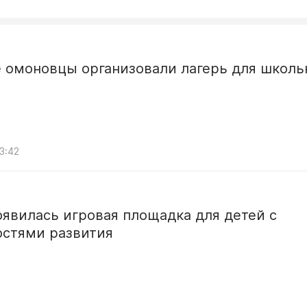
е омоновцы организовали лагерь для школь
3:42
оявилась игровая площадка для детей с
остями развития