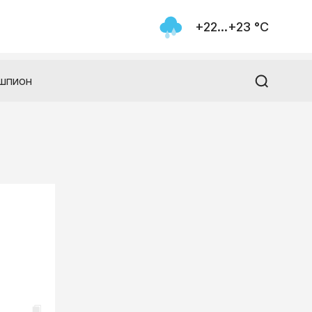
+22...+23 °С
шпион