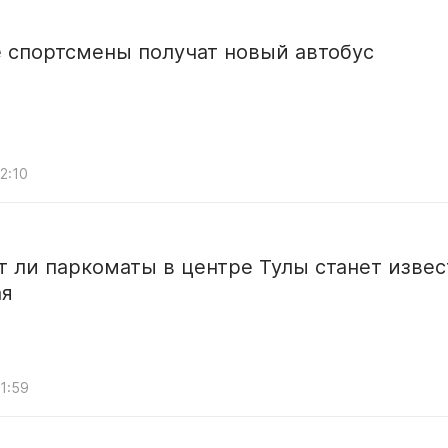
 спортсмены получат новый автобус
2:10
т ли паркоматы в центре Тулы станет извес
ая
11:59