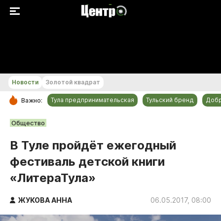
+23...+24 °С
Новости
Золотой квадрат
Тула предпринимательская
Тульский бренд
Доб
Важно:
РУБРИКИ
Общество
Общество
В Туле пройдёт ежегодный
Культура
фестиваль детской книги
Происшествия
«ЛитераТула»
Спорт
Тульский бренд
ЖУКОВА АННА
06.05.2017, 08:00
Тула предпринимательская