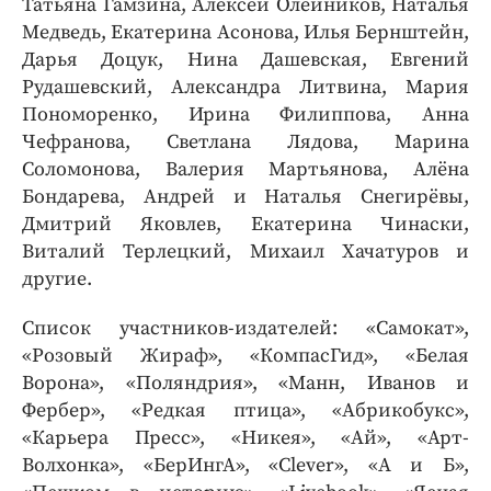
Татьяна Гамзина, Алексей Олейников, Наталья
Медведь, Екатерина Асонова, Илья Бернштейн,
Дарья Доцук, Нина Дашевская, Евгений
Рудашевский, Александра Литвина, Мария
Пономоренко, Ирина Филиппова, Анна
Чефранова, Светлана Лядова, Марина
Соломонова, Валерия Мартьянова, Алёна
Бондарева, Андрей и Наталья Снегирёвы,
Дмитрий Яковлев, Екатерина Чинаски,
Виталий Терлецкий, Михаил Хачатуров и
другие.
Список участников-издателей: «Самокат»,
«Розовый Жираф», «КомпасГид», «Белая
Ворона», «Поляндрия», «Манн, Иванов и
Фербер», «Редкая птица», «Абрикобукс»,
«Карьера Пресс», «Никея», «Ай», «Арт-
Волхонка», «БерИнгА», «Clever», «А и Б»,