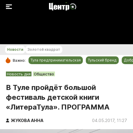
+20...+21 °С
Новости
Золотой квадрат
Тула предпринимательская
Тульский бренд
Доб
Важно:
РУБРИКИ
Новость дня
Общество
Общество
В Туле пройдёт большой
Культура
фестиваль детской книги
Происшествия
«ЛитераТула». ПРОГРАММА
Спорт
Тульский бренд
ЖУКОВА АННА
04.05.2017, 11:27
Тула предпринимательская