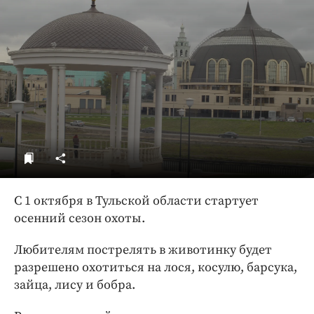
ДоброЦентр
Голодный шпион
С 1 октября в Тульской области стартует
осенний сезон охоты.
Любителям пострелять в животинку будет
разрешено охотиться на лося, косулю, барсука,
зайца, лису и бобра.