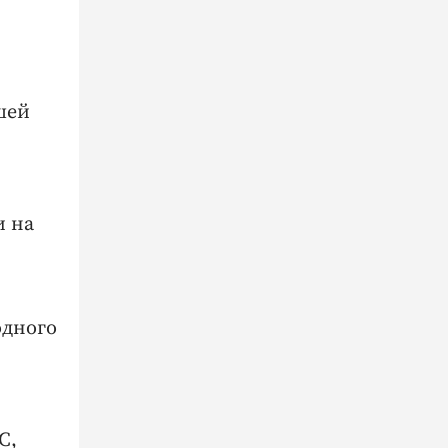
шей
и на
одного
С,