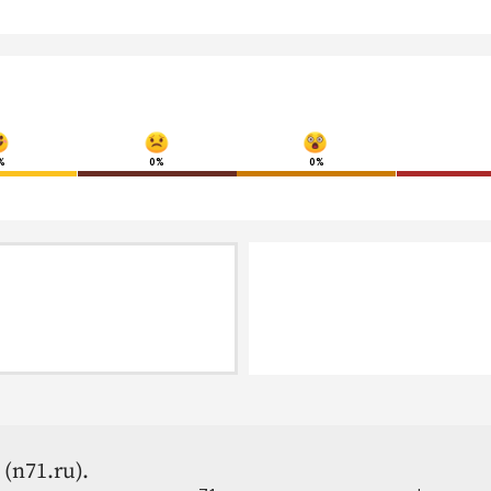
%
0%
0%
(n71.ru).