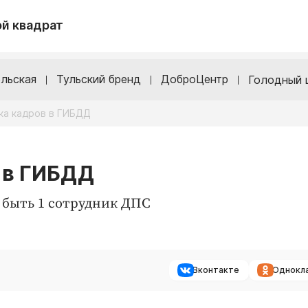
й квадрат
льская
Тульский бренд
ДоброЦентр
Голодный 
тка кадров в ГИБДД
в в ГИБДД
 быть 1 сотрудник ДПС
Вконтакте
Однокл