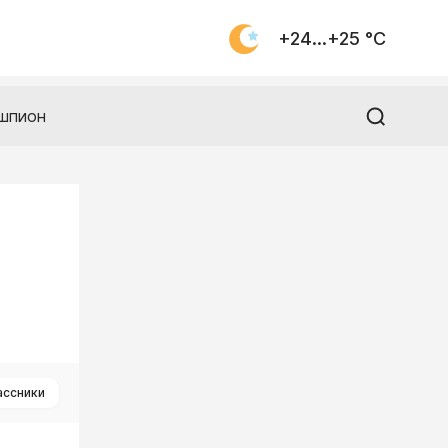
+24...+25 °С
шпион
ассники