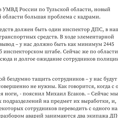
 УМВД России по Тульской области, новый
й области большая проблема с кадрами.
редств должен быть один инспектор ДПС, в на
 транспортных средств. В ходе элементарной
ывод – у нас должно быть как минимум 2445
об инспекторском штабе. Сейчас же по области
Отсюда и долгое ожидание сотрудников полици
гой бездумно тащить сотрудников – у нас будут
овершенно не нужны. Как говорится, когда с 
я ноги, - пояснил Михаил Есаков. – Сейчас мы
х подразделений на предмет их выработки, и,
некоторых сотрудников переводить с одного на
с разбором аварий занимаются два экипажа ДП