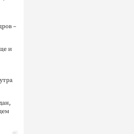
дров –
ще и
 утра
дан,
удем