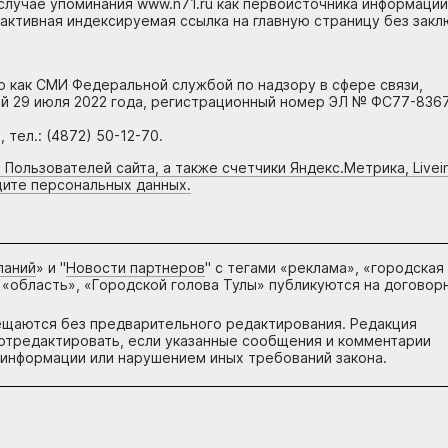
случае упоминания www.n71.ru как первоисточника информации
 активная индексируемая ссылка на главную страницу без зак
но как СМИ Федеральной службой по надзору в сфере связи,
й 29 июля 2022 года, регистрационный номер ЭЛ № ФС77-8367
тел.: (4872) 50-12-70.
 Пользователей сайта, а также счетчики Яндекс.Метрика, Livein
щите персональных данных.
паний
» и "
Новости партнеров
" с тегами «реклама», «городская
 «область», «Городской голова Тулы» публикуются на договор
ещаются без предварительного редактирования. Редакция
и отредактировать, если указанные сообщения и комментарии
информации или нарушением иных требований закона.