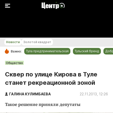
+24...+25 °С
Новости
Золотой квадрат
Тула предпринимательская
Тульский бренд
Доб
Важно:
РУБРИКИ
Общество
Общество
Сквер по улице Кирова в Туле
Культура
станет рекреационной зоной
Происшествия
Спорт
ГАЛИНА КУЛИМБАЕВА
22.11.2013, 12:26
Тульский бренд
Такое решение приняли депутаты
Тула предпринимательская