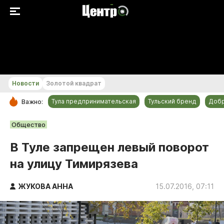
+24...+25 °С
Новости
Золотой квадрат
Тула предпринимательская
Тульский бренд
Доб
Важно:
РУБРИКИ
Общество
Общество
В Туле запрещен левый поворот
Культура
на улицу Тимирязева
Происшествия
Спорт
ЖУКОВА АННА
15.07.2016, 07:11
Тульский бренд
Тула предпринимательская