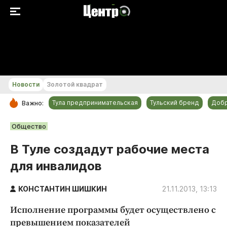
+19...+20 °С
Новости
Золотой квадрат
Тула предпринимательская
Тульский бренд
Доб
Важно:
РУБРИКИ
Общество
Общество
В Туле создадут рабочие места
Культура
для инвалидов
Происшествия
Спорт
КОНСТАНТИН ШИШКИН
21.11.2013, 13:13
Тульский бренд
Исполнение программы будет осуществлено с
Тула предпринимательская
превышением показателей