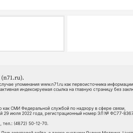
(n71.ru).
случае упоминания www.n71.ru как первоисточника информации
 активная индексируемая ссылка на главную страницу без зак
но как СМИ Федеральной службой по надзору в сфере связи,
й 29 июля 2022 года, регистрационный номер ЭЛ № ФС77-8367
тел.: (4872) 50-12-70.
 Пользователей сайта, а также счетчики Яндекс.Метрика, Livein