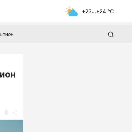
+23...+24 °С
шпион
лион