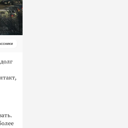
ассники
 долг
нтакт,
ать.
более