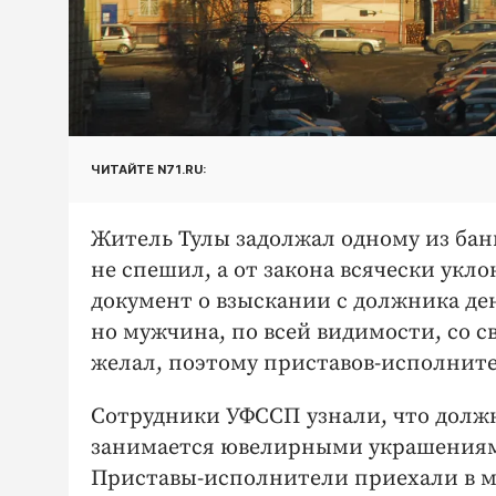
ЧИТАЙТЕ N71.RU:
Житель Тулы задолжал одному из банк
не спешил, а от закона всячески укл
документ о взыскании с должника ден
но мужчина, по всей видимости, со 
желал, поэтому приставов-исполните
Сотрудники УФССП узнали, что долж
занимается ювелирными украшениями
Приставы-исполнители приехали в м