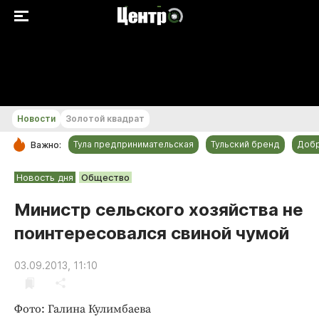
+22...+23 °С
Новости
Золотой квадрат
Тула предпринимательская
Тульский бренд
Доб
Важно:
РУБРИКИ
Новость дня
Общество
Общество
Министр сельского хозяйства не
Культура
поинтересовался свиной чумой
Происшествия
Спорт
03.09.2013, 11:10
Тульский бренд
Тула предпринимательская
Фото: Галина Кулимбаева