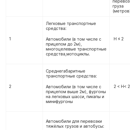
перевоз
груза
(метров
Легковые транспортные
средства:
1
H ≤ 2
Автомобили (в том числе с
прицепом до 2м),
многоцелевые транспортные
средства,мотоциклы.
Среднегабаритные
транспортные средства:
2
2 < H< 2
Автомобили (в том числе с
прицепом выше 2м), фургоны
на легковых шасси, пикапы и
минифургоны
Автомобили для перевозки
тяжёлых грузов и автобусы: