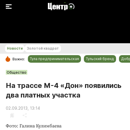
+24...+25 °С
Новости
Золотой квадрат
Тула предпринимательская
Тульский бренд
Доб
Важно:
РУБРИКИ
Общество
Общество
На трассе М-4 «Дон» появились
Культура
два платных участка
Происшествия
Спорт
02.09.2013, 13:14
Тульский бренд
Тула предпринимательская
Фото: Галина Кулимбаева