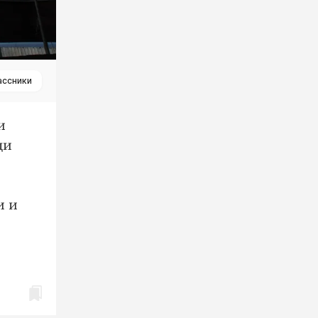
ассники
и
ди
и и