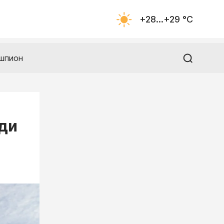
+28...+29 °С
шпион
ди