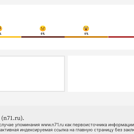
%
0%
0%
(n71.ru).
случае упоминания www.n71.ru как первоисточника информации
 активная индексируемая ссылка на главную страницу без зак