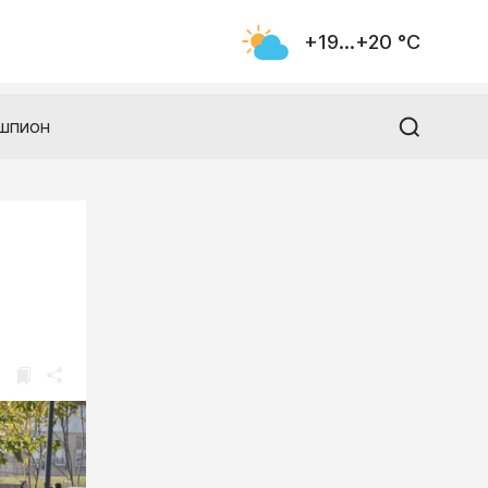
+19...+20 °С
шпион