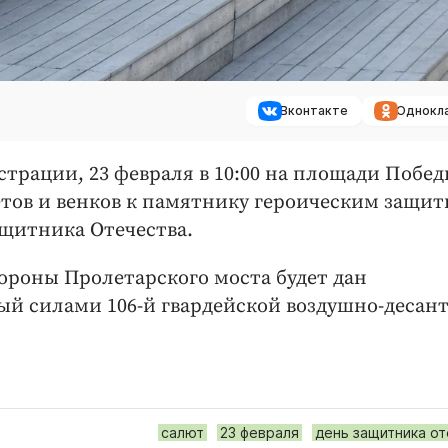
Вконтакте
Однокл
трации, 23 февраля в 10:00 на площади Побе
етов и венков к памятнику героическим защи
ащитника Отечества.
тороны Пролетарского моста будет дан
ый силами 106-й гвардейской воздушно-десан
салют
23 февраля
день защитника о