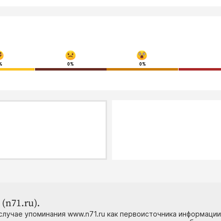
%
0%
0%
(n71.ru).
случае упоминания www.n71.ru как первоисточника информации