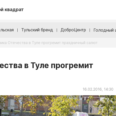
й квадрат
льская
Тульский бренд
ДоброЦентр
Голодный 
ника Отечества в Туле прогремит праздничный салют
ества в Туле прогремит
16.02.2016, 14:30