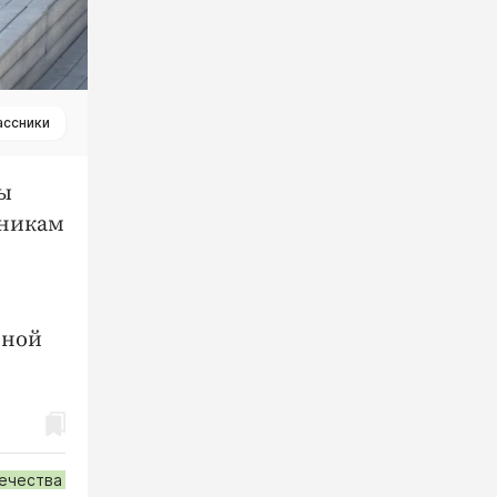
ассники
ды
тникам
тной
течества