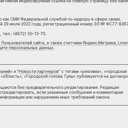
 активная индексируемая ссылка на главную страницу без зак
но как СМИ Федеральной службой по надзору в сфере связи,
й 29 июля 2022 года, регистрационный номер ЭЛ № ФС77-8367
тел.: (4872) 50-12-70.
 Пользователей сайта, а также счетчики Яндекс.Метрика, Livein
щите персональных данных.
паний
» и "
Новости партнеров
" с тегами «реклама», «городская
 «область», «Городской голова Тулы» публикуются на договор
ещаются без предварительного редактирования. Редакция
и отредактировать, если указанные сообщения и комментарии
информации или нарушением иных требований закона.