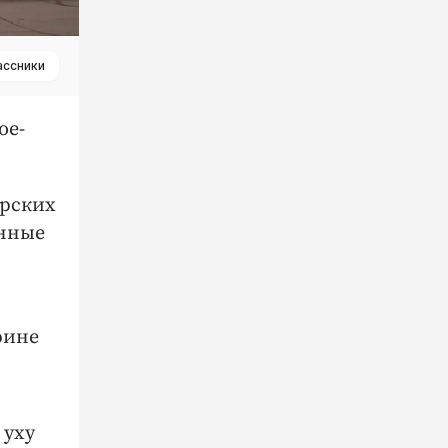
ассники
ое-
арских
енные
рине
 уху