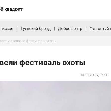
й квадрат
льская
Тульский бренд
ДоброЦентр
Голодный 
бласти провели фестиваль охоты
овели фестиваль охоты
04.10.2015, 14:31