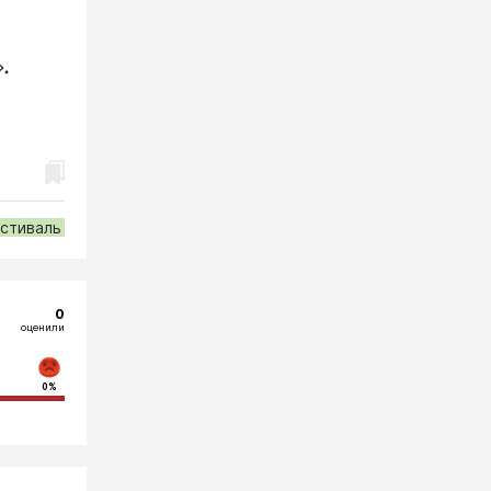
.
стиваль
0
оценили
0%