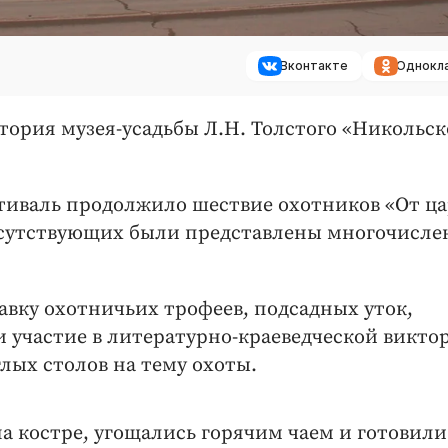
Вконтакте
Однокл
тория музея-усадьбы Л.Н. Толстого «Никольск
тиваль продолжило шествие охотников «От ц
исутствующих были представлены многочисл
вку охотничьих трофеев, подсадных уток,
 участие в литературно-краеведческой викто
глых столов на тему охоты.
а костре, угощались горячим чаем и готовили