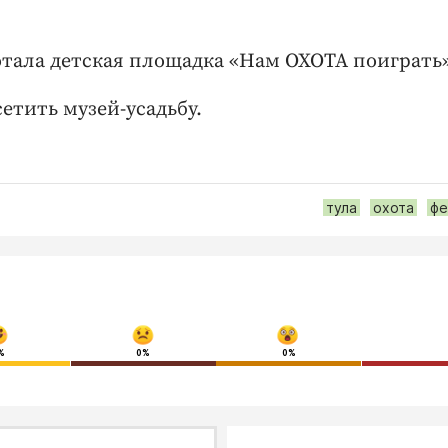
тала детская площадка «Нам ОХОТА поиграть»
етить музей-усадьбу.
тула
охота
фе
%
0%
0%