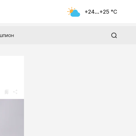
+24...+25 °С
шпион