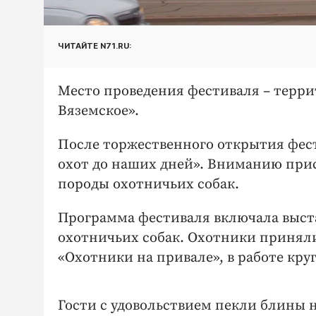
ЧИТАЙТЕ N71.RU:
Место проведения фестиваля – терри
Вяземское».
После торжественного открытия фес
охот до наших дней». Вниманию пр
породы охотничьих собак.
Программа фестиваля включала выста
охотничьих собак. Охотники приняли
«Охотники на привале», в работе кру
Гости с удовольствием пекли блины н