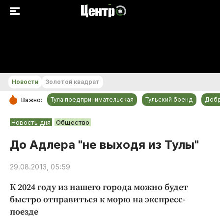
+18...+19 °С
Новости
Золотой квадрат
Тула предпринимательская
Тульский бренд
Доб
Важно:
РУБРИКИ
Новость дня
Общество
Общество
До Адлера "не выходя из Тулы"
Культура
29.08.2013, 05:59
Происшествия
Спорт
К 2024 году из нашего города можно будет
Тульский бренд
быстро отправиться к морю на экспресс-
поезде
Тула предпринимательская