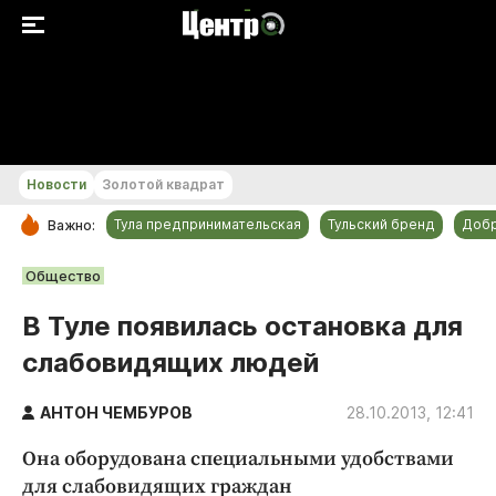
+21...+22 °С
Новости
Золотой квадрат
Тула предпринимательская
Тульский бренд
Доб
Важно:
РУБРИКИ
Общество
Общество
В Туле появилась остановка для
Культура
слабовидящих людей
Происшествия
Спорт
АНТОН ЧЕМБУРОВ
28.10.2013, 12:41
Тульский бренд
Она оборудована специальными удобствами
Тула предпринимательская
для слабовидящих граждан