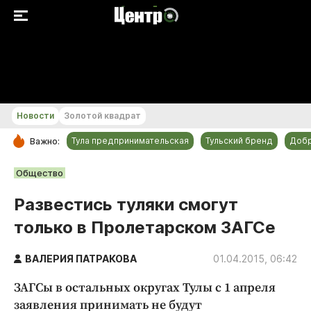
+25...+26 °С
Новости
Золотой квадрат
Тула предпринимательская
Тульский бренд
Доб
Важно:
РУБРИКИ
Общество
Общество
Развестись туляки смогут
Культура
только в Пролетарском ЗАГСе
Происшествия
Спорт
ВАЛЕРИЯ ПАТРАКОВА
01.04.2015, 06:42
Тульский бренд
ЗАГСы в остальных округах Тулы с 1 апреля
Тула предпринимательская
заявления принимать не будут