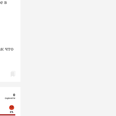
е в
к что
0
оценили
0%