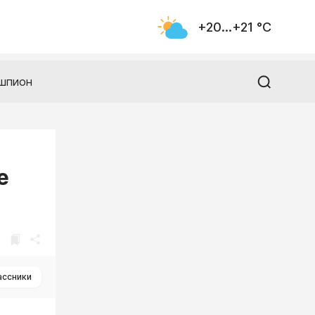
+20...+21 °С
шпион
е
ассники