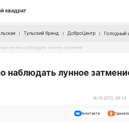
й квадрат
льская
Тульский бренд
ДоброЦентр
Голодный 
ночью можно наблюдать лунное затмение
но наблюдать лунное затмени
18.10.2013, 08:14
Вконтакте
Однокл