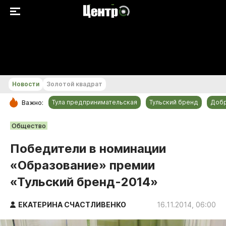
+24...+25 °С
Новости
Золотой квадрат
Тула предпринимательская
Тульский бренд
Доб
Важно:
РУБРИКИ
Общество
Общество
Победители в номинации
Культура
«Образование» премии
Происшествия
«Тульский бренд-2014»
Спорт
Тульский бренд
ЕКАТЕРИНА СЧАСТЛИВЕНКО
16.11.2014, 06:00
Тула предпринимательская