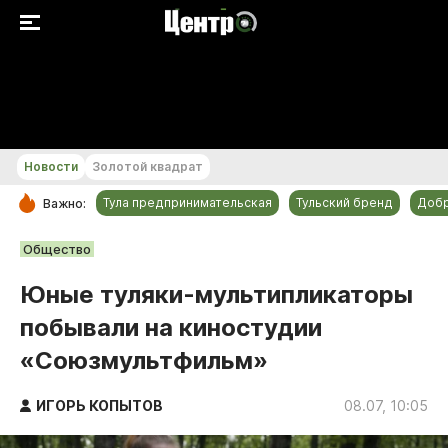
+19...+20 °С
Новости
Золотой квадрат
Тула предпринимательская
Тульский бренд
Доб
Важно:
РУБРИКИ
Общество
Общество
Юные туляки-мультипликаторы
Культура
побывали на киностудии
Происшествия
«Союзмультфильм»
Спорт
Тульский бренд
ИГОРЬ КОПЫТОВ
08.07, 10:05
Тула предпринимательская