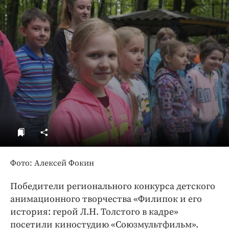
ДоброЦентр
Голодный шпион
Фото: Алексей Фокин
Победители регионального конкурса детского
анимационного творчества «Филипок и его
история: герой Л.Н. Толстого в кадре»
посетили киностудию «Союзмультфильм».