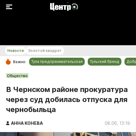
+23...+24 °С
Новости
Золотой квадрат
Тула предпринимательская
Тульский бренд
Доб
Важно:
РУБРИКИ
Общество
Общество
В Чернском районе прокуратура
Культура
через суд добилась отпуска для
Происшествия
чернобыльца
Спорт
Тульский бренд
АННА КОНЕВА
08.06, 13:19
Тула предпринимательская