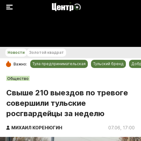
+29...+30 °С
Новости
Золотой квадрат
Тула предпринимательская
Тульский бренд
Доб
Важно:
РУБРИКИ
Общество
Общество
Свыше 210 выездов по тревоге
Культура
совершили тульские
Происшествия
росгвардейцы за неделю
Спорт
Тульский бренд
МИХАИЛ КОРЕНЮГИН
07.06, 17:00
Тула предпринимательская