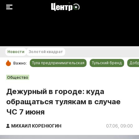
+18...+19 °С
Новости
Золотой квадрат
Тула предпринимательская
Тульский бренд
Доб
Важно:
РУБРИКИ
Общество
Общество
Дежурный в городе: куда
Культура
обращаться тулякам в случае
Происшествия
ЧС 7 июня
Спорт
Тульский бренд
МИХАИЛ КОРЕНЮГИН
07.06, 09:00
Тула предпринимательская