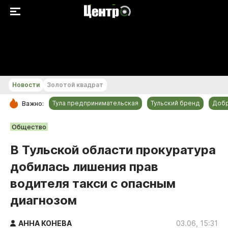
+31...+32 °С
Новости
Золотой квадрат
Тула предпринимательская
Тульский бренд
Доб
Важно:
РУБРИКИ
Общество
Общество
В Тульской области прокуратура
Культура
добилась лишения прав
Происшествия
водителя такси с опасным
Спорт
диагнозом
Тульский бренд
Тула предпринимательская
АННА КОНЕВА
03.06, 15:31