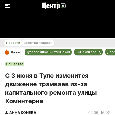
+23...+24 °С
Новости
Золотой квадрат
Тула предпринимательская
Тульский бренд
Доб
Важно:
РУБРИКИ
Общество
Общество
С 3 июня в Туле изменится
Культура
движение трамваев из-за
Происшествия
капитального ремонта улицы
Спорт
Коминтерна
Тульский бренд
Тула предпринимательская
АННА КОНЕВА
02.06, 16:02