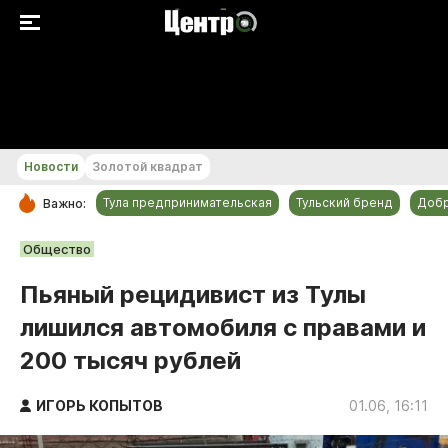
+26...+27 °С
Новости
Золотой квадрат
Тула предпринимательская
Тульский бренд
Доб
Важно:
РУБРИКИ
Общество
Общество
Пьяный рецидивист из Тулы
Культура
лишился автомобиля с правами и
Происшествия
200 тысяч рублей
Спорт
Тульский бренд
ИГОРЬ КОПЫТОВ
01.06, 16:11
Тула предпринимательская