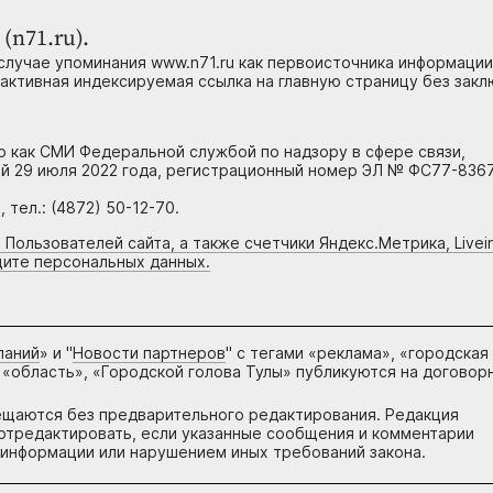
(n71.ru).
случае упоминания www.n71.ru как первоисточника информации
 активная индексируемая ссылка на главную страницу без зак
но как СМИ Федеральной службой по надзору в сфере связи,
й 29 июля 2022 года, регистрационный номер ЭЛ № ФС77-8367
тел.: (4872) 50-12-70.
 Пользователей сайта, а также счетчики Яндекс.Метрика, Livein
щите персональных данных.
паний
» и "
Новости партнеров
" с тегами «реклама», «городская
 «область», «Городской голова Тулы» публикуются на договор
ещаются без предварительного редактирования. Редакция
и отредактировать, если указанные сообщения и комментарии
информации или нарушением иных требований закона.