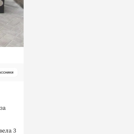
ассники
за
вела 3