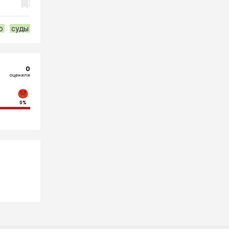
о
суды
0
оценили
0%