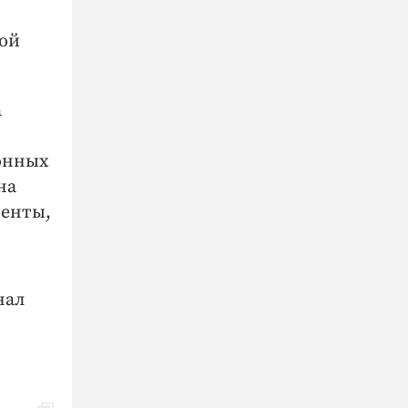
ной
а
конных
на
менты,
нал