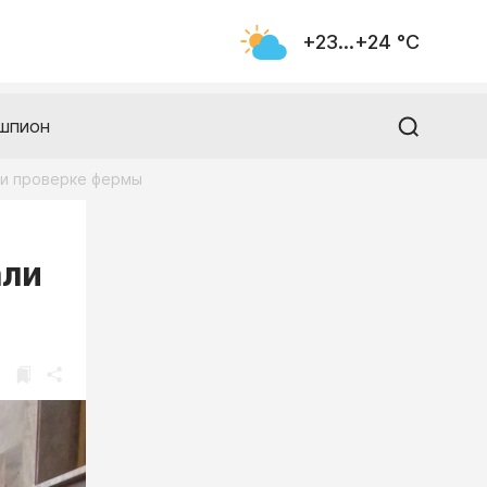
+23...+24 °С
шпион
ри проверке фермы
али