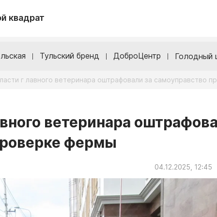
й квадрат
льская
Тульский бренд
ДоброЦентр
Голодный 
бласти г лавного ветеринара оштрафовали за самоуправство п
лавного ветеринара оштрафов
проверке фермы
04.12.2025, 12:45