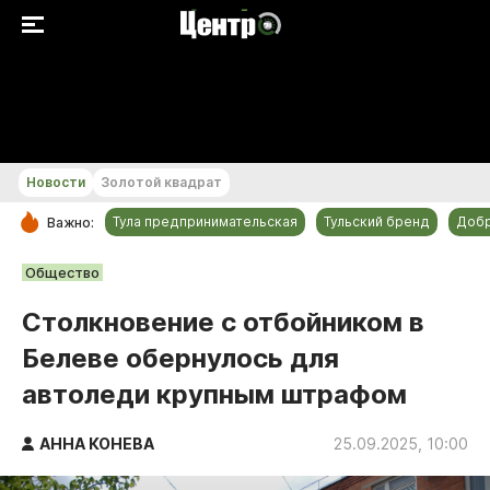
+20...+21 °С
Новости
Золотой квадрат
Тула предпринимательская
Тульский бренд
Доб
Важно:
РУБРИКИ
Общество
Общество
Столкновение с отбойником в
Культура
Белеве обернулось для
Происшествия
автоледи крупным штрафом
Спорт
Тульский бренд
АННА КОНЕВА
25.09.2025, 10:00
Тула предпринимательская