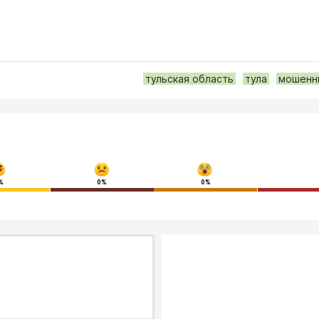
тульская область
тула
мошенн
%
0%
0%