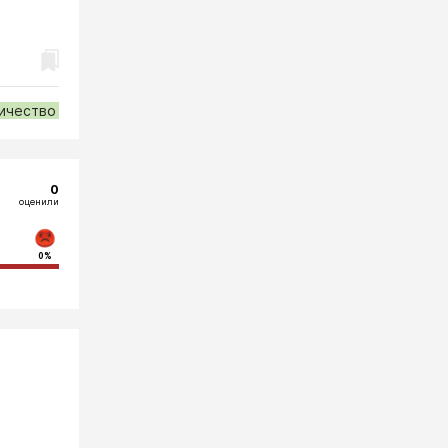
ичество
0
оценили
0%