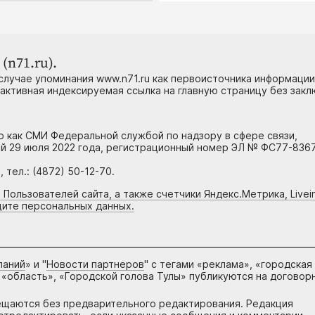
(n71.ru).
случае упоминания www.n71.ru как первоисточника информации
 активная индексируемая ссылка на главную страницу без зак
но как СМИ Федеральной службой по надзору в сфере связи,
й 29 июля 2022 года, регистрационный номер ЭЛ № ФС77-8367
тел.: (4872) 50-12-70.
 Пользователей сайта, а также счетчики Яндекс.Метрика, Livein
щите персональных данных.
паний
» и "
Новости партнеров
" с тегами «реклама», «городская
 «область», «Городской голова Тулы» публикуются на договор
ещаются без предварительного редактирования. Редакция