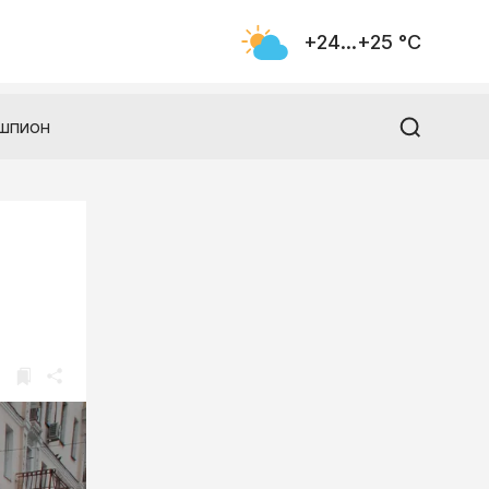
+24...+25 °С
шпион