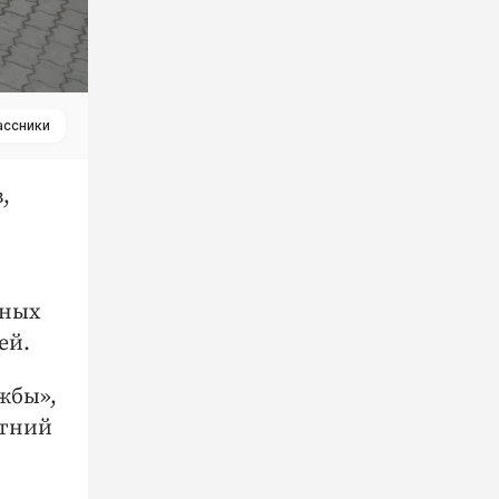
ассники
,
ьных
ей.
жбы»,
етний