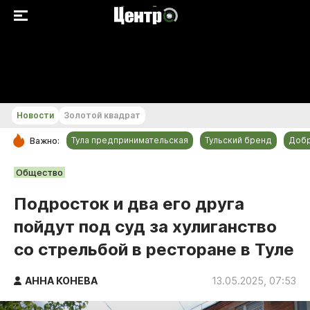
+28...+29 °С
Новости
Золотой квадрат
Тула предпринимательская
Тульский бренд
Доб
Важно:
РУБРИКИ
Общество
Общество
Подросток и два его друга
Культура
пойдут под суд за хулиганство
Происшествия
со стрельбой в ресторане в Туле
Спорт
Тульский бренд
АННА КОНЕВА
13.05.2025, 07:53
Тула предпринимательская