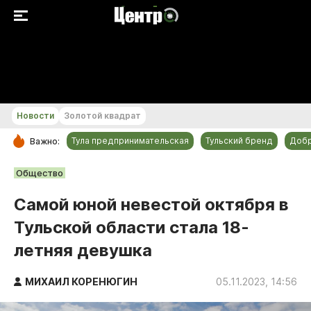
+30...+31 °С
Новости
Золотой квадрат
Тула предпринимательская
Тульский бренд
Доб
Важно:
РУБРИКИ
Общество
Общество
Самой юной невестой октября в
Культура
Тульской области стала 18-
Происшествия
летняя девушка
Спорт
Тульский бренд
МИХАИЛ КОРЕНЮГИН
05.11.2023, 14:56
Тула предпринимательская