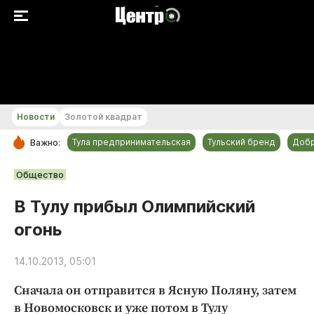
+18...+19 °С
Новости
Золотой квадрат
Тула предпринимательская
Тульский бренд
Доб
Важно:
РУБРИКИ
Общество
Общество
В Тулу прибыл Олимпийский
Культура
огонь
Происшествия
Спорт
14.10.2013, 05:01
Тульский бренд
Сначала он отправится в Ясную Поляну, затем
Тула предпринимательская
в Новомосковск и уже потом в Тулу