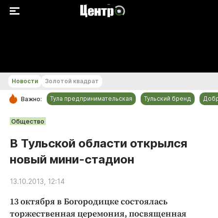
+27...+28 °С
Новости
Золотой квадрат
Тула предпринимательская
Тульский бренд
Доб
Важно:
РУБРИКИ
Общество
Общество
В Тульской области открылся
Культура
новый мини-стадион
Происшествия
Спорт
13.10.2013, 12:14
Тульский бренд
13 октября в Богородицке состоялась
Тула предпринимательская
торжественная церемония, посвященная