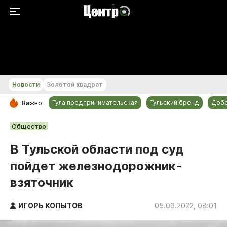
+19...+20 °С
Новости
Золотой квадрат
Тула предпринимательская
Тульский бренд
Доб
Важно:
РУБРИКИ
Общество
Общество
В Тульской области под суд
Культура
пойдет железнодорожник-
Происшествия
взяточник
Спорт
Тульский бренд
ИГОРЬ КОПЫТОВ
05.09.2022, 08:01
Тула предпринимательская