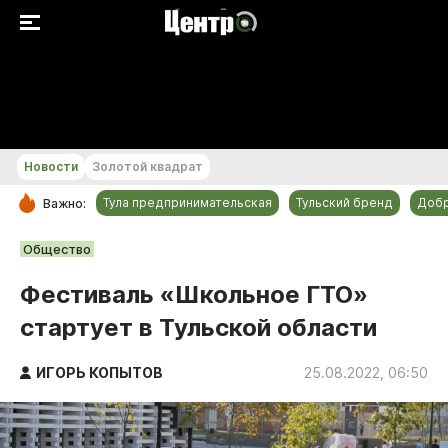
+24...+25 °С
Новости
Золотой квадрат
Тула предпринимательская
Тульский бренд
Доб
Важно:
РУБРИКИ
Общество
Общество
Фестиваль «Школьное ГТО»
Культура
стартует в Тульской области
Происшествия
Спорт
ИГОРЬ КОПЫТОВ
25.08.2022, 06:50
Тульский бренд
Тула предпринимательская