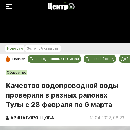
+23...+24 °С
Новости
Золотой квадрат
Тула предпринимательская
Тульский бренд
Доб
Важно:
РУБРИКИ
Общество
Общество
Качество водопроводной воды
Культура
проверили в разных районах
Происшествия
Тулы с 28 февраля по 6 марта
Спорт
Тульский бренд
АРИНА ВОРОНЦОВА
13.04.2022, 08:23
Тула предпринимательская