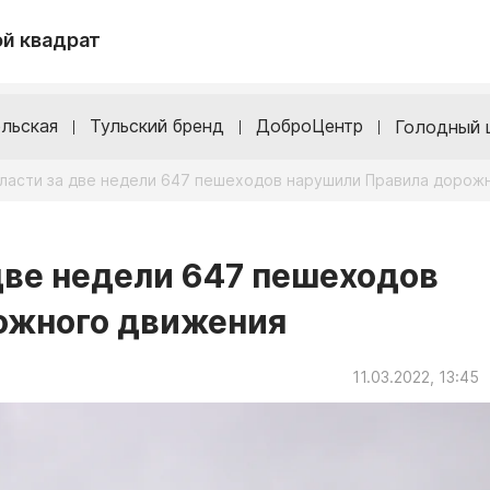
й квадрат
льская
Тульский бренд
ДоброЦентр
Голодный 
бласти за две недели 647 пешеходов нарушили Правила дорож
 две недели 647 пешеходов
ожного движения
11.03.2022, 13:45