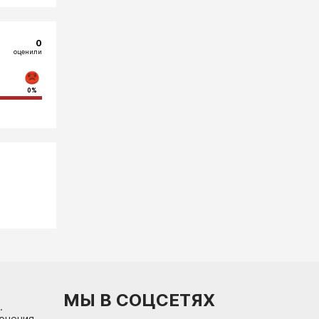
0
оценили
0%
МЫ В СОЦСЕТЯХ
.
лючения