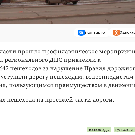
Вконтакте
Однокл
 области прошло профилактическое мероприят
ки регионального ДПС привлекли к
647 пешеходов за нарушение Правил дорожно
е уступали дорогу пешеходам, велосипедистам
ия, пользующимся преимуществом в движени
ых пешехода на проезжей части дороги.
пешеходы
тульская