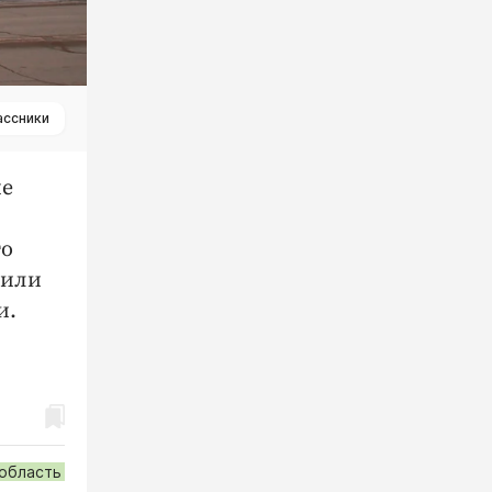
ассники
ие
го
 или
и.
 область