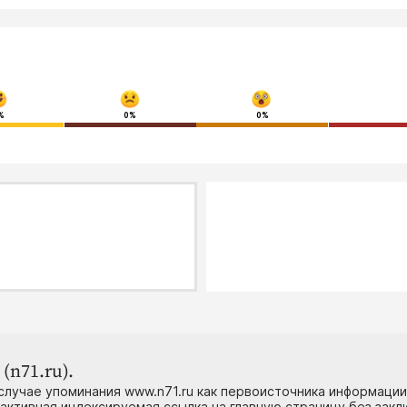
%
0%
0%
(n71.ru).
случае упоминания www.n71.ru как первоисточника информации
 активная индексируемая ссылка на главную страницу без зак