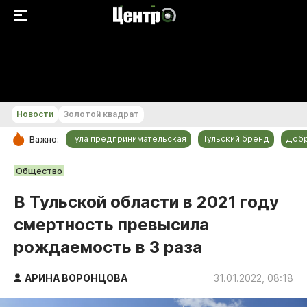
+18...+19 °С
Новости
Золотой квадрат
Тула предпринимательская
Тульский бренд
Доб
Важно:
РУБРИКИ
Общество
Общество
В Тульской области в 2021 году
Культура
смертность превысила
Происшествия
рождаемость в 3 раза
Спорт
Тульский бренд
АРИНА ВОРОНЦОВА
31.01.2022, 08:18
Тула предпринимательская