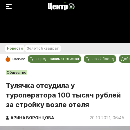
+23...+24 °С
Новости
Золотой квадрат
Тула предпринимательская
Тульский бренд
Доб
Важно:
РУБРИКИ
Общество
Общество
Тулячка отсудила у
Культура
туроператора 100 тысяч рублей
Происшествия
за стройку возле отеля
Спорт
Тульский бренд
АРИНА ВОРОНЦОВА
20.10.2021, 06:45
Тула предпринимательская