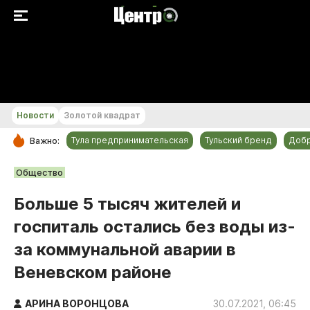
+21...+22 °С
Новости
Золотой квадрат
Тула предпринимательская
Тульский бренд
Доб
Важно:
РУБРИКИ
Общество
Общество
Больше 5 тысяч жителей и
Культура
госпиталь остались без воды из-
Происшествия
за коммунальной аварии в
Спорт
Веневском районе
Тульский бренд
Тула предпринимательская
АРИНА ВОРОНЦОВА
30.07.2021, 06:45